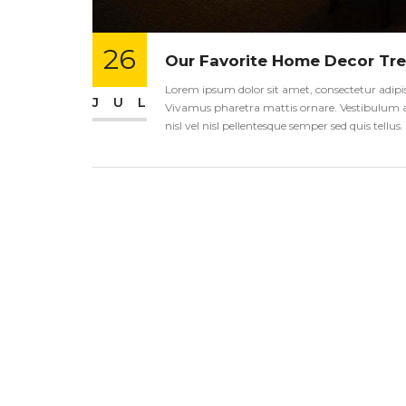
26
Our Favorite Home Decor Tre
Lorem ipsum dolor sit amet, consectetur adipisci
JUL
Vivamus pharetra mattis ornare. Vestibulum an
nisl vel nisl pellentesque semper sed quis tellu