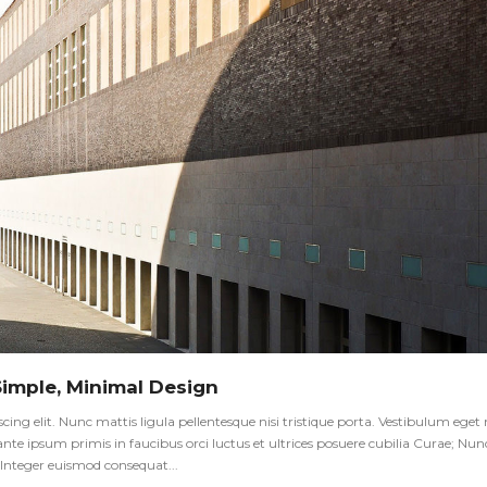
Simple, Minimal Design
ng elit. Nunc mattis ligula pellentesque nisi tristique porta. Vestibulum eget ni
te ipsum primis in faucibus orci luctus et ultrices posuere cubilia Curae; Nun
s. Integer euismod consequat...