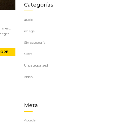
Categorías
audio
si est.
image
c eget
Sin categoría
MORE
slider
Uncategorized
video
Meta
Acceder