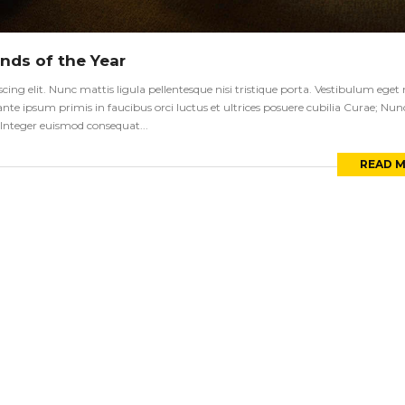
nds of the Year
ng elit. Nunc mattis ligula pellentesque nisi tristique porta. Vestibulum eget ni
te ipsum primis in faucibus orci luctus et ultrices posuere cubilia Curae; Nun
s. Integer euismod consequat...
READ 