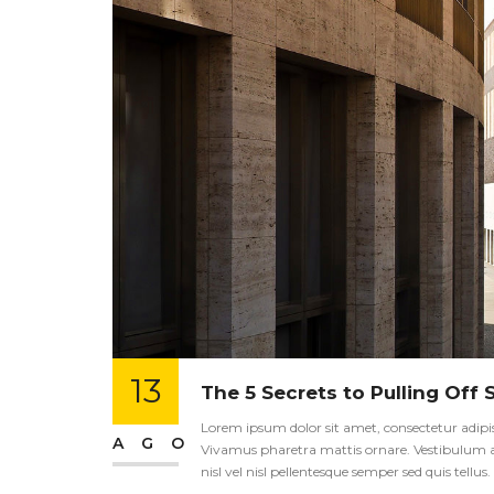
13
The 5 Secrets to Pulling Off 
Lorem ipsum dolor sit amet, consectetur adipisci
AGO
Vivamus pharetra mattis ornare. Vestibulum an
nisl vel nisl pellentesque semper sed quis tellu